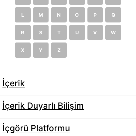
L
M
N
O
P
Q
R
S
T
U
V
W
X
Y
Z
İçerik
İçerik Duyarlı Bilişim
İçgörü Platformu