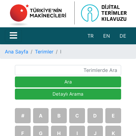
TR
EN
DE
Ana Sayfa
Terimler
I
Ara
Detaylı Arama
#
A
B
C
D
E
F
G
H
I
J
K