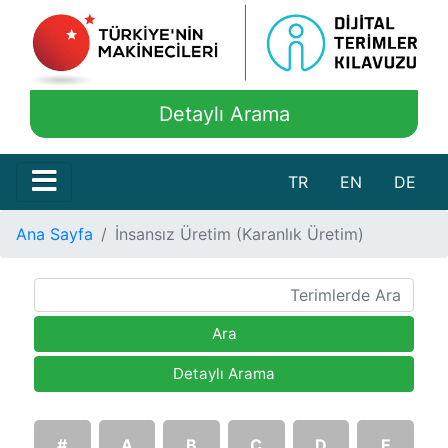
Detaylı Arama
TR
EN
DE
Ana Sayfa
İnsansız Üretim (Karanlık Üretim)
Ara
Detaylı Arama
#
A
B
C
D
E