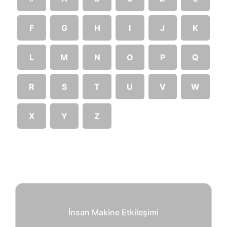
F
G
H
I
J
K
L
M
N
O
P
Q
R
S
T
U
V
W
X
Y
Z
İnsan Makine Etkileşimi