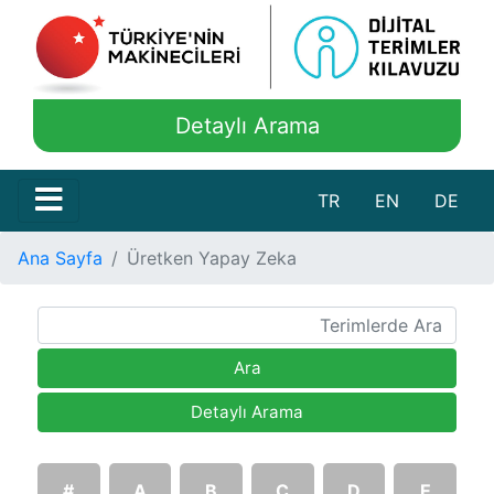
Detaylı Arama
TR
EN
DE
Ana Sayfa
Üretken Yapay Zeka
Ara
Detaylı Arama
#
A
B
C
D
E