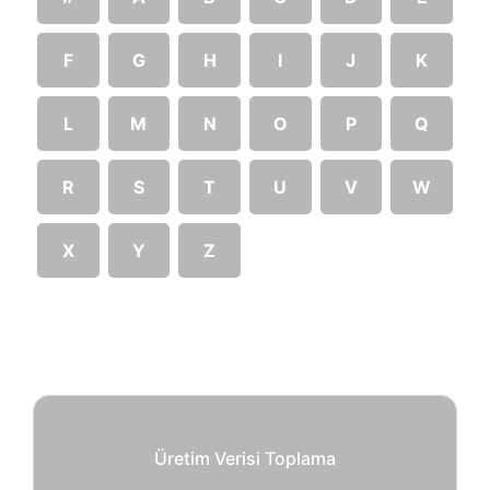
F
G
H
I
J
K
L
M
N
O
P
Q
R
S
T
U
V
W
X
Y
Z
Üretim Verisi Toplama