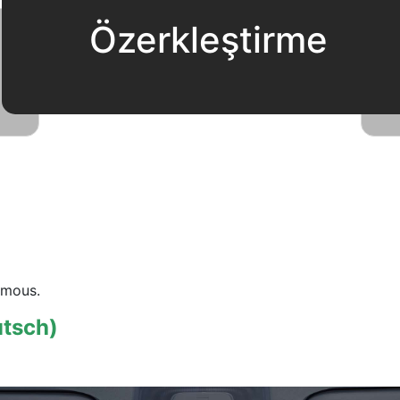
Özerkleştirme
omous.
tsch)