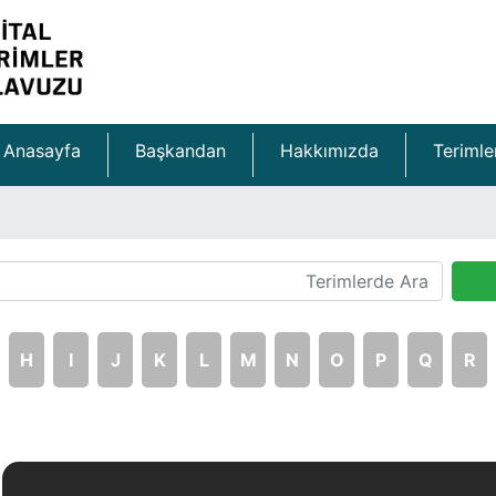
Anasayfa
Başkandan
Hakkımızda
Terimle
H
I
J
K
L
M
N
O
P
Q
R