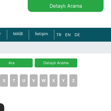
Detaylı Arama
r
MAİB
İletişim
TR
EN
DE
Ara
Detaylı Arama
S
T
U
V
W
X
Y
Z