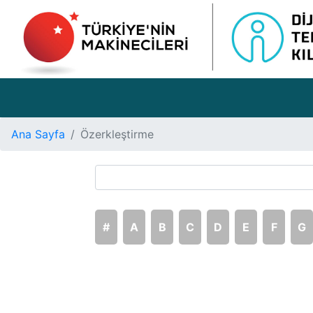
Ana Sayfa
Özerkleştirme
#
A
B
C
D
E
F
G