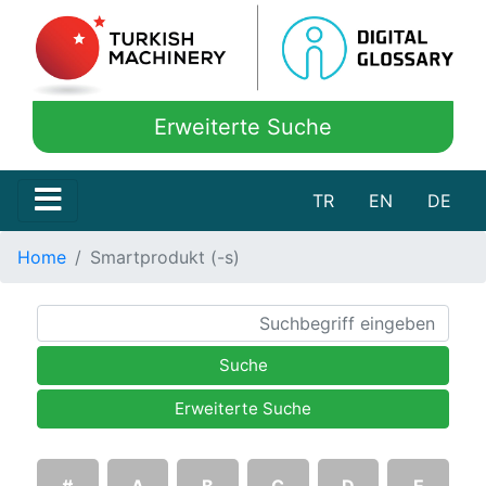
Erweiterte Suche
TR
EN
DE
Home
Smartprodukt (-s)
Suche
Erweiterte Suche
#
A
B
C
D
E