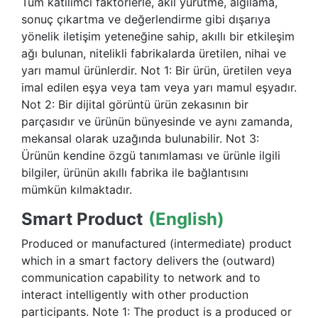
Tüm katılımcı faktörlerle, akıl yürütme, algılama,
sonuç çıkartma ve değerlendirme gibi dışarıya
yönelik iletişim yeteneğine sahip, akıllı bir etkileşim
ağı bulunan, nitelikli fabrikalarda üretilen, nihai ve
yarı mamul ürünlerdir. Not 1: Bir ürün, üretilen veya
imal edilen eşya veya tam veya yarı mamul eşyadır.
Not 2: Bir dijital görüntü ürün zekasının bir
parçasıdır ve ürünün bünyesinde ve aynı zamanda,
mekansal olarak uzağında bulunabilir. Not 3:
Ürünün kendine özgü tanımlaması ve ürünle ilgili
bilgiler, ürünün akıllı fabrika ile bağlantısını
mümkün kılmaktadır.
Smart Product
(English)
Produced or manufactured (intermediate) product
which in a smart factory delivers the (outward)
communication capability to network and to
interact intelligently with other production
participants. Note 1: The product is a produced or