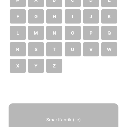
F
G
H
I
J
K
L
M
N
O
P
Q
R
S
T
U
V
W
X
Y
Z
Smartfabrik (-e)