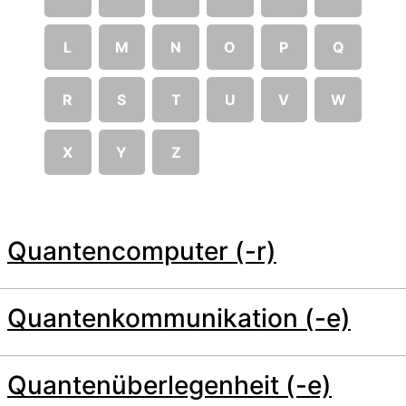
L
M
N
O
P
Q
R
S
T
U
V
W
X
Y
Z
Quantencomputer (-r)
Quantenkommunikation (-e)
Quantenüberlegenheit (-e)