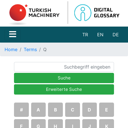
TR
EN
DE
Home
Terms
Q
Suche
Erweiterte Suche
#
A
B
C
D
E
F
G
H
I
J
K