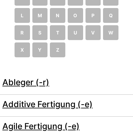
L
M
N
O
P
Q
R
S
T
U
V
W
X
Y
Z
Ableger (-r)
Additive Fertigung (-e)
Agile Fertigung (-e)