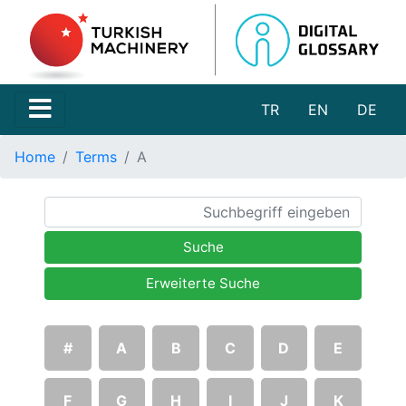
TR
EN
DE
Home
Terms
A
Suche
Erweiterte Suche
#
A
B
C
D
E
F
G
H
I
J
K