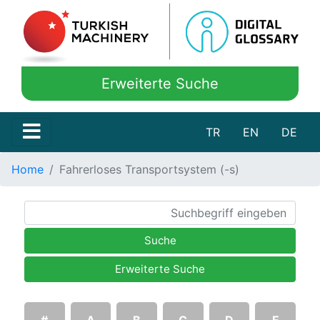
Erweiterte Suche
TR
EN
DE
Home
Fahrerloses Transportsystem (-s)
Suche
Erweiterte Suche
#
A
B
C
D
E