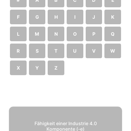
F
G
H
I
J
K
L
M
N
O
P
Q
R
S
T
U
V
W
X
Y
Z
Fähigkeit einer Industrie 4.0
Komponente (-e)