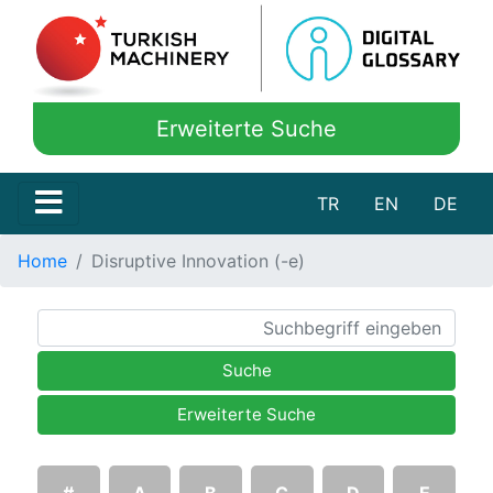
Erweiterte Suche
TR
EN
DE
Home
Disruptive Innovation (-e)
Suche
Erweiterte Suche
#
A
B
C
D
E