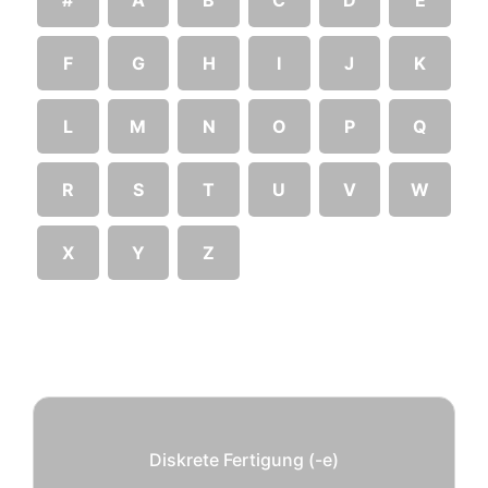
F
G
H
I
J
K
L
M
N
O
P
Q
R
S
T
U
V
W
X
Y
Z
Diskrete Fertigung (-e)