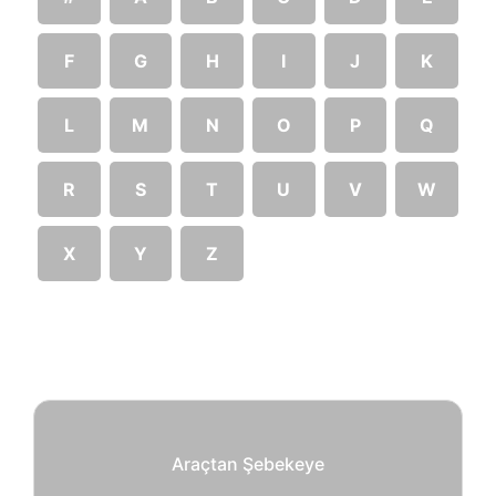
F
G
H
I
J
K
L
M
N
O
P
Q
R
S
T
U
V
W
X
Y
Z
Araçtan Şebekeye