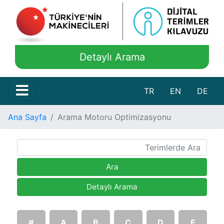
Detaylı Arama
TR
EN
DE
Ana Sayfa
Arama Motoru Optimizasyonu
Ara
Detaylı Arama
#
A
B
C
D
E