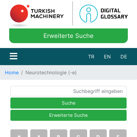
Erweiterte Suche
TR
EN
DE
Home
Neurotechnologie (-e)
Suche
Erweiterte Suche
#
A
B
C
D
E