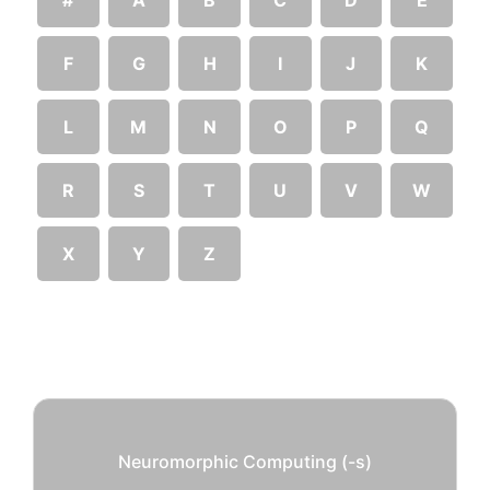
F
G
H
I
J
K
L
M
N
O
P
Q
R
S
T
U
V
W
X
Y
Z
Neuromorphic Computing (-s)