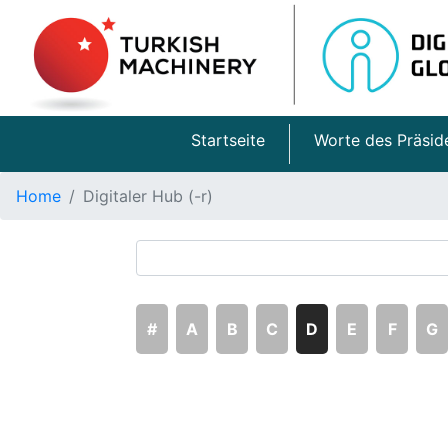
Startseite
Worte des Präsid
Home
Digitaler Hub (-r)
#
A
B
C
D
E
F
G