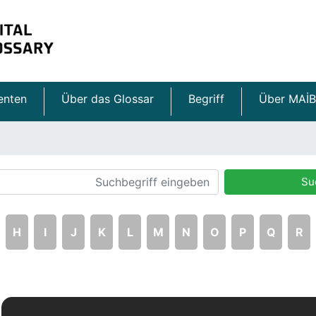
enten
Über das Glossar
Begriff
Über MAİB
Su
H
I
J
K
L
M
N
O
P
Q
R