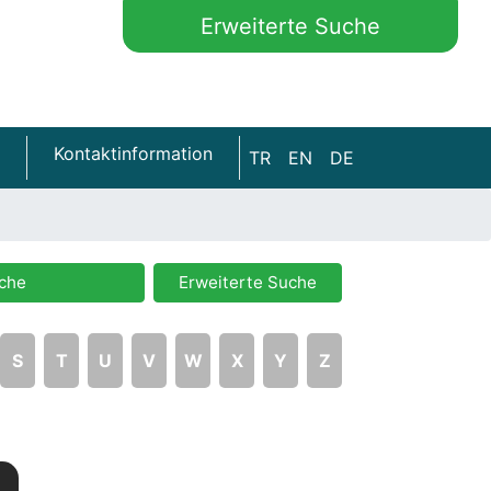
Erweiterte Suche
Kontaktinformation
TR
EN
DE
che
Erweiterte Suche
S
T
U
V
W
X
Y
Z