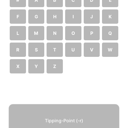
F
G
H
I
J
K
L
M
N
O
P
Q
R
S
T
U
V
W
X
Y
Z
Tipping-Point (-r)