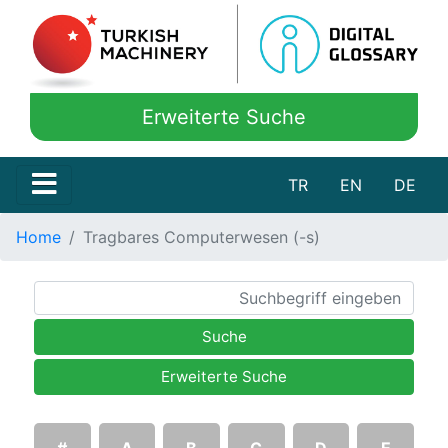
Erweiterte Suche
TR
EN
DE
Home
Tragbares Computerwesen (-s)
Suche
Erweiterte Suche
#
A
B
C
D
E