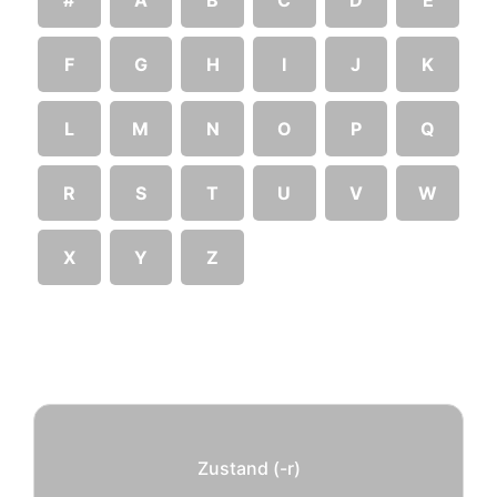
F
G
H
I
J
K
L
M
N
O
P
Q
R
S
T
U
V
W
X
Y
Z
Zustand (-r)