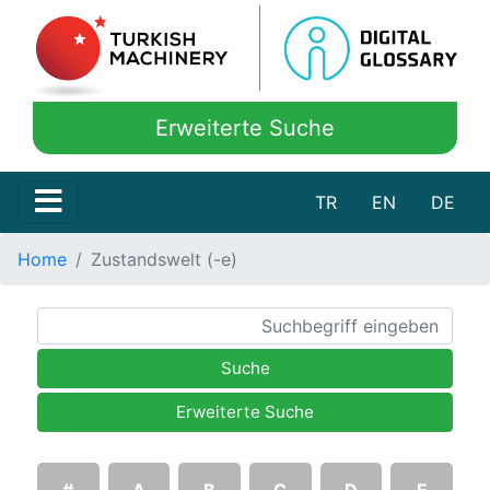
Erweiterte Suche
TR
EN
DE
Home
Zustandswelt (-e)
Suche
Erweiterte Suche
#
A
B
C
D
E