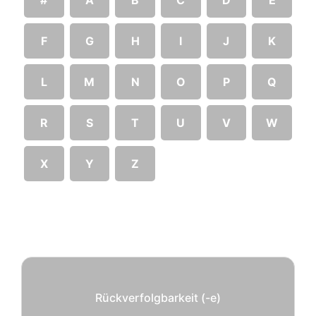
F
G
H
I
J
K
L
M
N
O
P
Q
R
S
T
U
V
W
X
Y
Z
Rückverfolgbarkeit (-e)