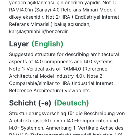
yönden açıklanması için önerilen yapıdır. Not 1:
RAMI4.0'ın (Sanayi 4.0 Referans Mimari Modeli)
dikey eksenidir. Not 2: IIRA ( Endüstriyel Internet
Referans Mimarisi ) bakış açısından,
karşılaştırılabilir/benzerdir.
Layer
(English)
Suggested structure for describing architectural
aspects of I4.0 components and I4.0 systems.
Note 1: Vertical axis of RAMI4.0 (Reference
Architectural Model Industry 4.0). Note 2:
Comparable/similar to IIRA (Industrial Internet
Reference Architecture) viewpoints.
Schicht (-e)
(Deutsch)
Strukturierungsvorschlag für die Beschreibung von
Architekturaspekten von I4.0-Komponenten und
I4.0- Systemen. Anmerkung 1: Vertikale Achse des
RAMI4.0 (Referenzarchitekturmodell Industrie 4.0).