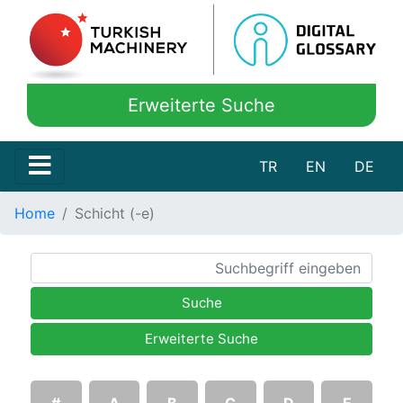
Erweiterte Suche
TR
EN
DE
Home
Schicht (-e)
Suche
Erweiterte Suche
#
A
B
C
D
E