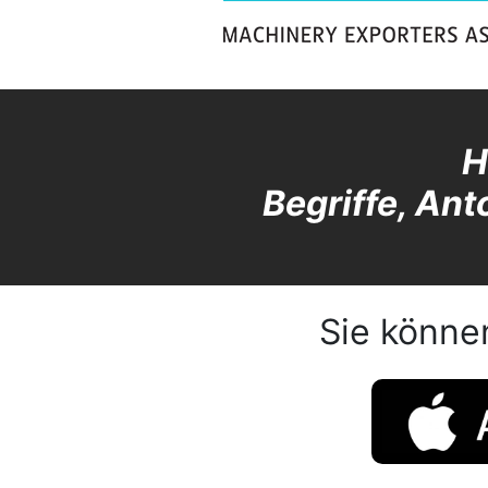
H
Begriffe, An
Sie könne