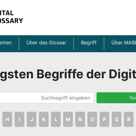
enten
Über das Glossar
Begriff
Über MAİB
gsten Begriffe der Digi
Su
H
I
J
K
L
M
N
O
P
Q
R