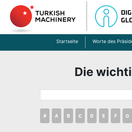
Startseite
Worte des Präsid
Die wichti
#
A
B
C
D
E
F
G