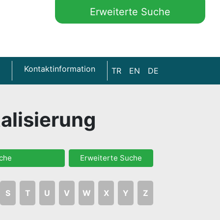
Erweiterte Suche
Kontaktinformation
TR
EN
DE
talisierung
che
Erweiterte Suche
S
T
U
V
W
X
Y
Z