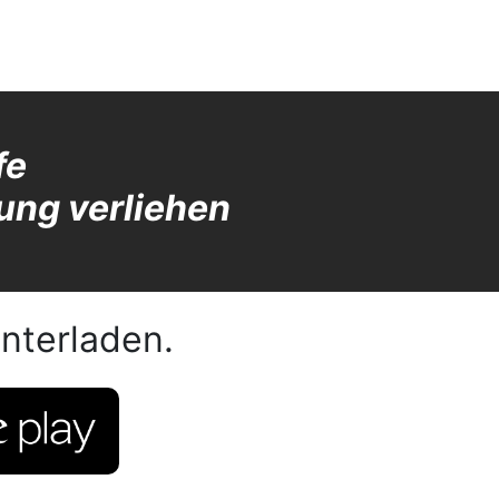
fe
ung verliehen
nterladen.