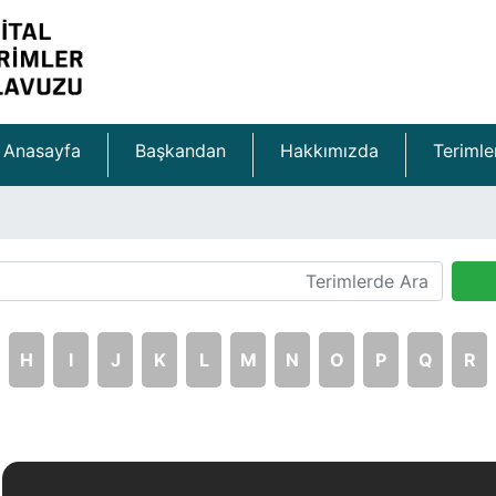
Anasayfa
Başkandan
Hakkımızda
Terimle
H
I
J
K
L
M
N
O
P
Q
R