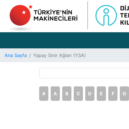
Ana Sayfa
Yapay Sinir Ağları (YSA)
#
A
B
C
D
E
F
G