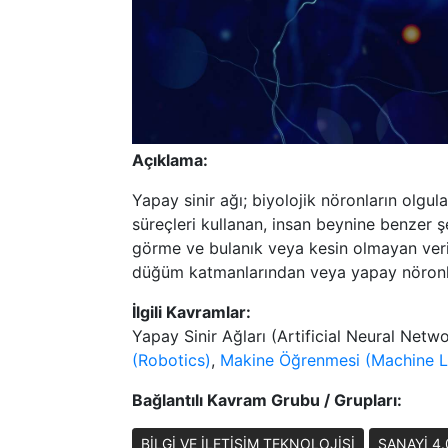
Açıklama:
Yapay sinir ağı; biyolojik nöronların olgul
süreçleri kullanan, insan beynine benzer 
görme ve bulanık veya kesin olmayan verile
düğüm katmanlarından veya yapay nöronl
İlgili Kavramlar:
Yapay Sinir Ağları (Artificial Neural Netw
(Robotics)
,
Makine Öğrenmesi (Machine L
Bağlantılı Kavram Grubu / Grupları:
BİLGİ VE İLETİŞİM TEKNOLOJİSİ
SANAYİ 4