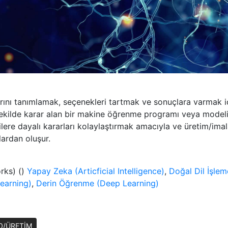
arını tanımlamak, seçenekleri tartmak ve sonuçlara varmak içi
şekilde karar alan bir makine öğrenme programı veya modeli
re dayalı kararları kolaylaştırmak amacıyla ve üretim/imalat 
ardan oluşur.
orks) ()
Yapay Zeka (Articficial Intelligence)
,
Doğal Dil İşle
earning)
,
Derin Öğrenme (Deep Learning)
.0/ÜRETİM