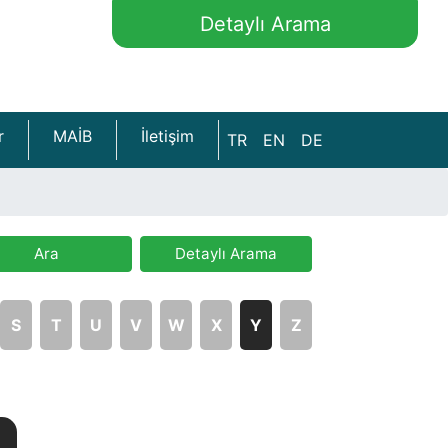
Detaylı Arama
r
MAİB
İletişim
TR
EN
DE
Ara
Detaylı Arama
S
T
U
V
W
X
Y
Z